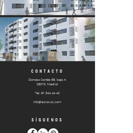
CONTACTO
Donoso Cortés 68, bajo A
28015. Madrid
Tel.
91 544 44 42
info@isicioruiz.com
SÍGUENOS