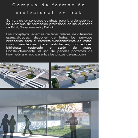
Campus de formación
profesional en Irak
Se trata de un concurso de ideas para la ordenación de
los Campus de formación profesional en las ciudades
de Erbil, Sulaymaniyah y Dahuk.
Los complejos, además de tener talleres de diferentes
especialidades, disponen de todos los servicios
necesarios para el correcto funcionamiento de estos,
como residencias para estudiantes, comedores,
biblioteca, rectorado o salón de actos.
Constructivamente, el uso de paneles portantes de
hormigón armado garantiza los plazos de ejecución.